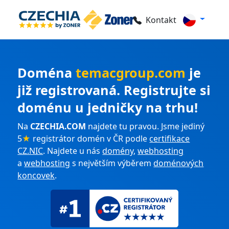
Kontakt
Doména
temacgroup.com
je
již registrovaná. Registrujte si
doménu u jedničky na trhu!
Na
CZECHIA.COM
najdete tu pravou. Jsme jediný
5
★
registrátor domén v ČR podle
certifikace
CZ.NIC
. Najdete u nás
domény
,
webhosting
a
webhosting
s největším výběrem
doménových
koncovek
.