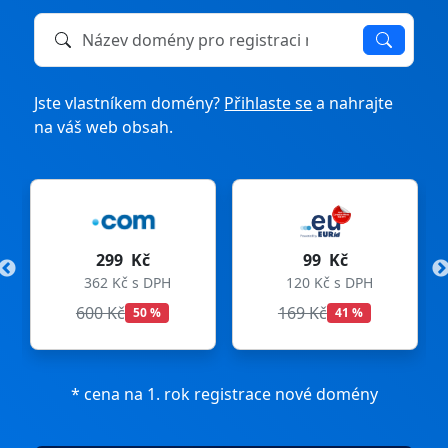
Název domény k registraci nebo převodu
Jste vlastníkem domény?
Přihlaste se
a nahrajte
na váš web obsah.
299 Kč
99 Kč
362 Kč s DPH
120 Kč s DPH
600 Kč
169 Kč
50 %
41 %
* cena na 1. rok registrace nové domény